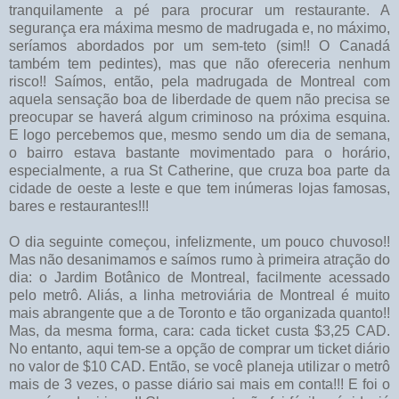
tranquilamente a pé para procurar um restaurante. A
segurança era máxima mesmo de madrugada e, no máximo,
seríamos abordados por um sem-teto (sim!! O Canadá
também tem pedintes), mas que não ofereceria nenhum
risco!! Saímos, então, pela madrugada de Montreal com
aquela sensação boa de liberdade de quem não precisa se
preocupar se haverá algum criminoso na próxima esquina.
E logo percebemos que, mesmo sendo um dia de semana,
o bairro estava bastante movimentado para o horário,
especialmente, a rua St Catherine, que cruza boa parte da
cidade de oeste a leste e que tem inúmeras lojas famosas,
bares e restaurantes!!!
O dia seguinte começou, infelizmente, um pouco chuvoso!!
Mas não desanimamos e saímos rumo à primeira atração do
dia: o Jardim Botânico de Montreal, facilmente acessado
pelo metrô. Aliás, a linha metroviária de Montreal é muito
mais abrangente que a de Toronto e tão organizada quanto!!
Mas, da mesma forma, cara: cada ticket custa $3,25 CAD.
No entanto, aqui tem-se a opção de comprar um ticket diário
no valor de $10 CAD. Então, se você planeja utilizar o metrô
mais de 3 vezes, o passe diário sai mais em conta!!! E foi o