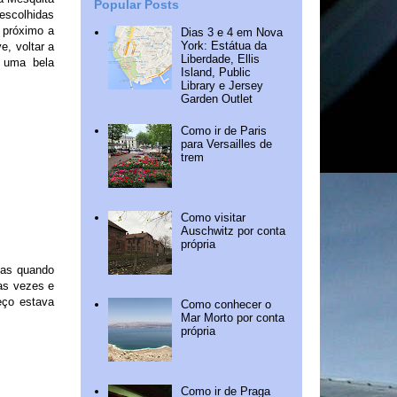
Popular Posts
escolhidas
m próximo a
Dias 3 e 4 em Nova
York: Estátua da
e, voltar a
Liberdade, Ellis
 uma bela
Island, Public
Library e Jersey
Garden Outlet
Como ir de Paris
para Versailles de
trem
Como visitar
Auschwitz por conta
própria
mas quando
as vezes e
eço estava
Como conhecer o
Mar Morto por conta
própria
Como ir de Praga