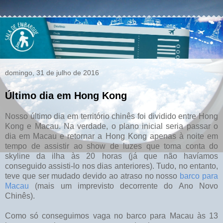
domingo, 31 de julho de 2016
Último dia em Hong Kong
Nosso último dia em território chinês foi dividido entre Hong
Kong e Macau. Na verdade, o plano inicial seria passar o
dia em Macau e retornar a Hong Kong apenas à noite em
tempo de assistir ao show de luzes que toma conta do
skyline da ilha às 20 horas (já que não havíamos
conseguido assisti-lo nos dias anteriores). Tudo, no entanto,
teve que ser mudado devido ao atraso no nosso
barco para
Macau
(mais um imprevisto decorrente do Ano Novo
Chinês).
Como só conseguimos vaga no barco para Macau às 13