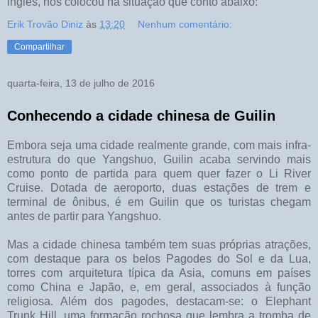
inglês, nos colocou na situação que conto abaixo:
Erik Trovão Diniz
às
13:20
Nenhum comentário:
Compartilhar
quarta-feira, 13 de julho de 2016
Conhecendo a cidade chinesa de Guilin
Embora seja uma cidade realmente grande, com mais infra-
estrutura do que Yangshuo, Guilin acaba servindo mais
como ponto de partida para quem quer fazer o Li River
Cruise. Dotada de aeroporto, duas estações de trem e
terminal de ônibus, é em Guilin que os turistas chegam
antes de partir para Yangshuo.
Mas a cidade chinesa também tem suas próprias atrações,
com destaque para os belos Pagodes do Sol e da Lua,
torres com arquitetura típica da Asia, comuns em países
como China e Japão, e, em geral, associados à função
religiosa. Além dos pagodes, destacam-se: o Elephant
Trunk Hill, uma formação rochosa que lembra a tromba de