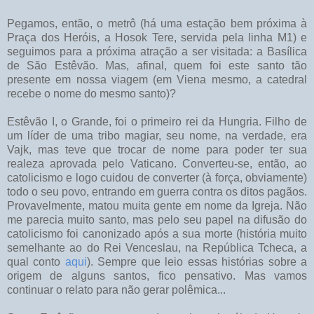
Pegamos, então, o metrô (há uma estação bem próxima à
Praça dos Heróis, a Hosok Tere, servida pela linha M1) e
seguimos para a próxima atração a ser visitada: a Basílica
de São Estêvão. Mas, afinal, quem foi este santo tão
presente em nossa viagem (em Viena mesmo, a catedral
recebe o nome do mesmo santo)?
Estêvão I, o Grande, foi o primeiro rei da Hungria. Filho de
um líder de uma tribo magiar, seu nome, na verdade, era
Vajk, mas teve que trocar de nome para poder ter sua
realeza aprovada pelo Vaticano. Converteu-se, então, ao
catolicismo e logo cuidou de converter (à força, obviamente)
todo o seu povo, entrando em guerra contra os ditos pagãos.
Provavelmente, matou muita gente em nome da Igreja. Não
me parecia muito santo, mas pelo seu papel na difusão do
catolicismo foi canonizado após a sua morte (história muito
semelhante ao do Rei Venceslau, na República Tcheca, a
qual conto
aqui
). Sempre que leio essas histórias sobre a
origem de alguns santos, fico pensativo. Mas vamos
continuar o relato para não gerar polêmica...