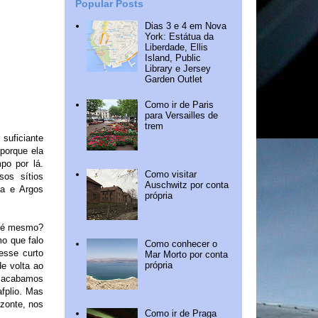
Popular Posts
Dias 3 e 4 em Nova
York: Estátua da
Liberdade, Ellis
Island, Public
Library e Jersey
Garden Outlet
Como ir de Paris
para Versailles de
trem
 suficiante
porque ela
po por lá.
Como visitar
os sítios
Auschwitz por conta
na e Argos
própria
o é mesmo?
o que falo
Como conhecer o
esse curto
Mar Morto por conta
própria
e volta ao
 acabamos
fplio. Mas
izonte, nos
Como ir de Praga
.