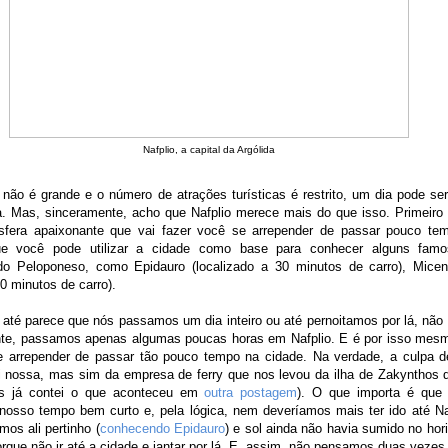
Nafplio, a capital da Argólida
ão é grande e o número de atrações turísticas é restrito, um dia pode ser
a. Mas, sinceramente, acho que Nafplio merece mais do que isso. Primeiro 
fera apaixonante que vai fazer você se arrepender de passar pouco tem
e você pode utilizar a cidade como base para conhecer alguns famos
do Peloponeso, como Epidauro (localizado a 30 minutos de carro), Mice
20 minutos de carro).
 até parece que nós passamos um dia inteiro ou até pernoitamos por lá, nã
nte, passamos apenas algumas poucas horas em Nafplio. E é por isso mesm
e arrepender de passar tão pouco tempo na cidade. Na verdade, a culpa d
i nossa, mas sim da empresa de ferry que nos levou da ilha de Zakynthos d
as já contei o que aconteceu em
outra postagem
). O que importa é que
nosso tempo bem curto e, pela lógica, nem deveríamos mais ter ido até Na
os ali pertinho (
conhecendo Epidauro
) e sol ainda não havia sumido no hor
que não ir até a cidade e jantar por lá. E, assim, não pensamos duas vezes