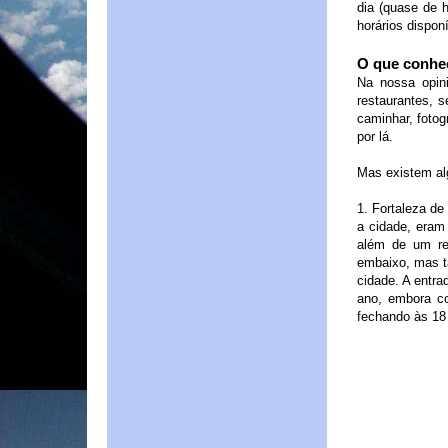
dia (quase de h
horários dispon
O que conhe
Na nossa opini
restaurantes, 
caminhar, fotog
por lá.
Mas existem al
1. Fortaleza de
a cidade, eram
além de um res
embaixo, mas t
cidade. A entra
ano, embora c
fechando às 18