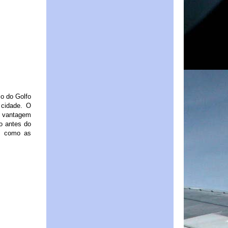
io do Golfo
 cidade. O
al vantagem
co antes do
im como as