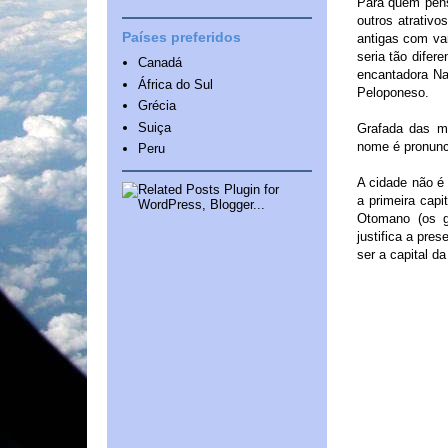
Para quem pens
outros atrativ
Países preferidos
antigas com var
seria tão dife
Canadá
encantadora Na
África do Sul
Peloponeso.
Grécia
Suiça
Grafada das mai
nome é pronunc
Peru
A cidade não é 
a primeira capi
Otomano (os g
justifica a pre
ser a capital da