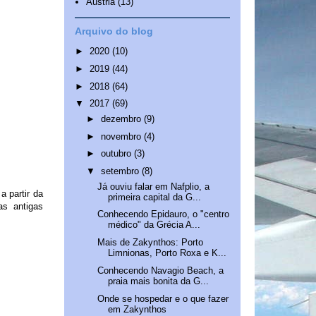
Áustria
(13)
Arquivo do blog
►
2020
(10)
►
2019
(44)
►
2018
(64)
▼
2017
(69)
►
dezembro
(9)
►
novembro
(4)
►
outubro
(3)
▼
setembro
(8)
Já ouviu falar em Nafplio, a
a partir da
primeira capital da G...
as antigas
Conhecendo Epidauro, o "centro
médico" da Grécia A...
Mais de Zakynthos: Porto
Limnionas, Porto Roxa e K...
Conhecendo Navagio Beach, a
praia mais bonita da G...
Onde se hospedar e o que fazer
em Zakynthos