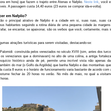
ora em hora) que fazem o trajeto entre Atenas e Nafplio.
Neste link
, você e
íveis. A passagem custa 14,40 euros (23 euros se comprar ida-e-volta).
cer em Nafplio?
ão o principal atrativo de Nafplio é a cidade em si, suas ruas, suas c
seus habitantes seguindo a rotina diária de uma pequena cidade às margens
rafar, se encantar, se apaixonar, são os verbos que você, certamente, mais irá
gumas atrações turísticas para serem visitadas, destacando-se:
 Palomidi: construída pelos veneziados no século XVIII (sim, antes dos tur
 os venezianos que a dominavam) no alto de uma colina, a antiga fortaleza
quício histórico ainda de pé, permite uma incrível vista não apenas da
ambém do mar (o Golfo da Argólida) que banha Nafplio e das montanhas que
da custa 8 euros e o horário de funcionamento varia bastante de acordo com
ostume fechar às 20 horas no verão. No mês de maio, no qual a visitam
 horas.