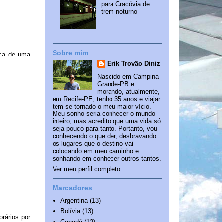
para Cracóvia de
trem noturno
Sobre mim
rca de uma
Erik Trovão Diniz
Nascido em Campina
Grande-PB e
morando, atualmente,
em Recife-PE, tenho 35 anos e viajar
tem se tornado o meu maior vício.
Meu sonho seria conhecer o mundo
inteiro, mas acredito que uma vida só
seja pouco para tanto. Portanto, vou
conhecendo o que der, desbravando
os lugares que o destino vai
colocando em meu caminho e
sonhando em conhecer outros tantos.
Ver meu perfil completo
Marcadores
Argentina
(13)
Bolívia
(13)
orários por
Canadá
(12)