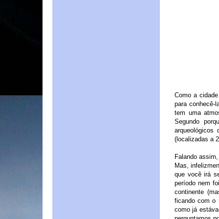
Como a cidade n
para conhecê-l
tem uma atmos
Segundo porqu
arqueológicos 
(localizadas a 
Falando assim,
Mas, infelizme
que você irá s
período nem fo
continente (m
ficando com o 
como já estávam
perguntamos por