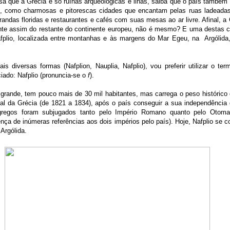
a que a Grécia é só ruínas arqueológicas e ilhas, saiba que o país também
os, como charmosas e pitorescas cidades que encantam pelas ruas ladeada
andas floridas e restaurantes e cafés com suas mesas ao ar livre. Afinal, a
rente assim do restante do continente europeu, não é mesmo? E uma destas c
fplio, localizada entre montanhas e às margens do Mar Egeu, na Argólida,
s diversas formas (Nafplion, Nauplia, Nafplio), vou preferir utilizar o t
iado: Nafplio (pronuncia-se o
f
).
grande, tem pouco mais de 30 mil habitantes, mas carrega o peso histórico 
tal da Grécia (de 1821 a 1834), após o país conseguir a sua independência
regos foram subjugados tanto pelo Império Romano quanto pelo Otoma
sença de inúmeras referências aos dois impérios pelo país). Hoje, Nafplio se 
 Argólida.