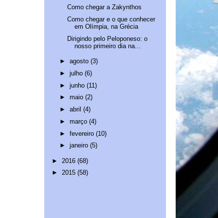
Como chegar a Zakynthos
Como chegar e o que conhecer
em Olímpia, na Grécia
Dirigindo pelo Peloponeso: o
nosso primeiro dia na...
►
agosto
(3)
►
julho
(6)
►
junho
(11)
►
maio
(2)
►
abril
(4)
►
março
(4)
►
fevereiro
(10)
►
janeiro
(5)
►
2016
(68)
►
2015
(58)