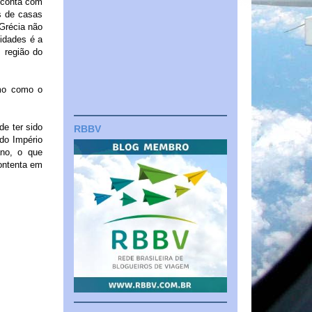
 conta com
s de casas
 Grécia não
idades é a
 região do
ermo como o
de ter sido
RBBV
 do Império
no, o que
contenta em