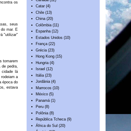
ncontra os
Catar
(4)
Chile
(13)
China
(20)
asas, seus
Colômbia
(11)
 do mar. E
Espanha
(12)
 "utilizar"
Estados Unidos
(10)
França
(22)
Grécia
(23)
Hong Kong
(15)
cos tomarem
Hungria
(4)
 de pedra,
Israel
(12)
 cidade lá
Itália
(23)
 rodeiam a
Jordânia
(4)
 a época do
os, estava
Marrocos
(10)
México
(5)
Panamá
(1)
Peru
(8)
Polônia
(8)
República Tcheca
(9)
África do Sul
(20)