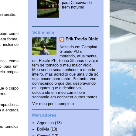
para Cracóvia de
trem noturno
da atração.
Sobre mim
também como
Erik Trovão Diniz
sta forma,
 incluindo
Nascido em Campina
Grande-PB e
morando, atualmente,
em Recife-PE, tenho 35 anos e viajar
ina, como
tem se tornado o meu maior vício.
do para um
Meu sonho seria conhecer o mundo
la própria
inteiro, mas acredito que uma vida só
seja pouco para tanto. Portanto, vou
conhecendo o que der, desbravando
os lugares que o destino vai
ue o corpo
colocando em meu caminho e
rreu.
sonhando em conhecer outros tantos.
Ver meu perfil completo
comprado na
a a entrada
Marcadores
Argentina
(13)
 os túmulos
Bolívia
(13)
Canadá
(12)