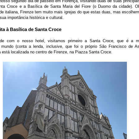
sso segundo dia de passeio em Florença, visitando duas de suas principais 
nta Croce e a Basílica de Santa Maria del Fiore (o Duomo da cidade). O
de italiana, Firenze tem muito mais igrejas do que estas duas, mas escolhe
sua importância histórica e cultural.
ita à Basílica de Santa Croce
ade com o nosso hotel, visitamos primeiro a Santa Croce, que é a ma
 mundo (conta a lenda, inclusive, que foi o próprio São Francisco de A
ja está localizada no centro de Firenze, na Piazza Santa Croce.