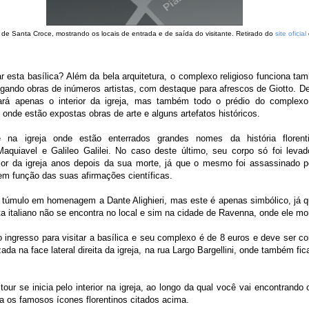
 de Santa Croce, mostrando os locais de entrada e de saída do visitante. Retirado do
site oficial
ar esta basílica? Além da bela arquitetura, o complexo religioso funciona 
gando obras de inúmeros artistas, com destaque para afrescos de Giotto. De
ará apenas o interior da igreja, mas também todo o prédio do complexo,
 onde estão expostas obras de arte e alguns artefatos históricos.
 na igreja onde estão enterrados grandes nomes da história florent
Maquiavel e Galileo Galilei. No caso deste último, seu corpo só foi leva
rior da igreja anos depois da sua morte, já que o mesmo foi assassinado pe
 em função das suas afirmações científicas.
úmulo em homenagem a Dante Alighieri, mas este é apenas simbólico, já q
sta italiano não se encontra no local e sim na cidade de Ravenna, onde ele mo
o ingresso para visitar a basílica e seu complexo é de 8 euros e deve ser 
izada na face lateral direita da igreja, na rua Largo Bargellini, onde também fic
tour se inicia pelo interior na igreja, ao longo da qual você vai encontrando
a os famosos ícones florentinos citados acima.