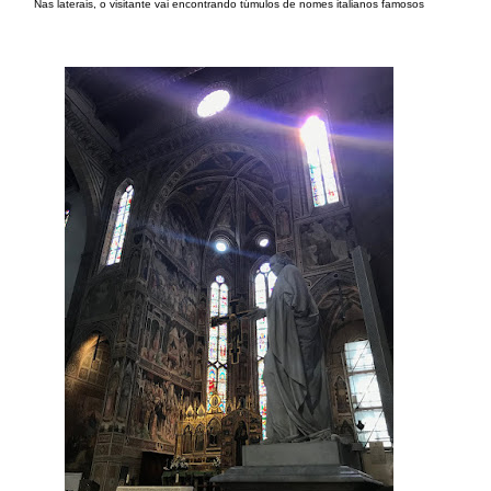
Nas laterais, o visitante vai encontrando túmulos de nomes italianos famosos