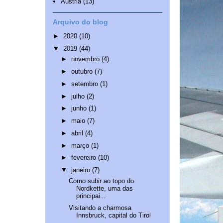
Áustria
(13)
Arquivo do blog
►
2020
(10)
▼
2019
(44)
►
novembro
(4)
►
outubro
(7)
►
setembro
(1)
►
julho
(2)
►
junho
(1)
►
maio
(7)
►
abril
(4)
►
março
(1)
►
fevereiro
(10)
▼
janeiro
(7)
Como subir ao topo do
Nordkette, uma das
principai...
Visitando a charmosa
Innsbruck, capital do Tirol