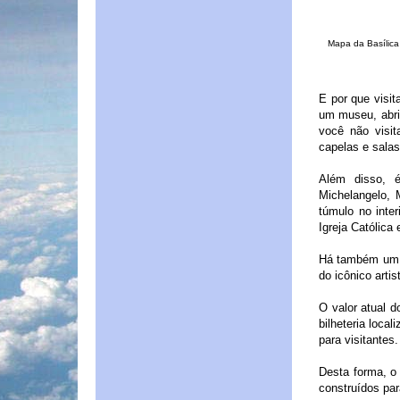
Mapa da Basílica
E por que visit
um museu, abri
você não visit
capelas e salas
Além disso, é
Michelangelo, 
túmulo no inte
Igreja Católica
Há também um t
do icônico arti
O valor atual d
bilheteria local
para visitantes.
Desta forma, o 
construídos par