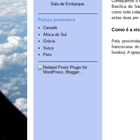
Começamos o no
Sala de Embarque
Basílica de Sa
como toda cida
estas duas por 
Países preferidos
Canadá
Como é a vis
África do Sul
Pela proximid
Grécia
franciscana do
Suiça
fundou). A igre
Peru