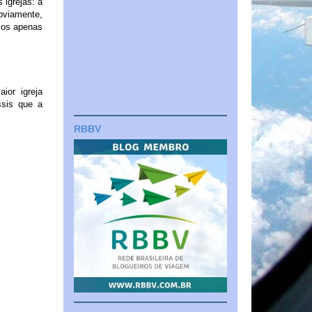
igrejas: a
bviamente,
mos apenas
ior igreja
ssis que a
RBBV