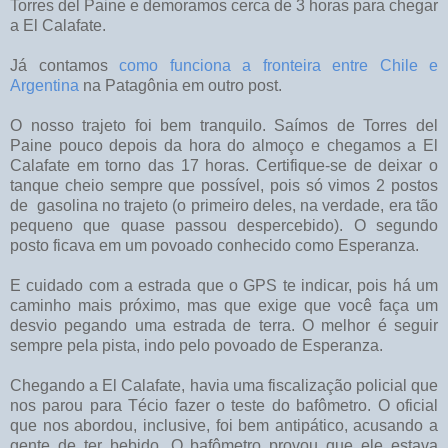
Torres del Paine e demoramos cerca de 3 horas para chegar
a El Calafate.
Já contamos
como funciona a fronteira entre Chile e
Argentina
na Patagônia em outro post.
O nosso trajeto foi bem tranquilo. Saímos de Torres del
Paine pouco depois da hora do almoço e chegamos a El
Calafate em torno das 17 horas. Certifique-se de deixar o
tanque cheio sempre que possível, pois só vimos 2 postos
de gasolina no trajeto (o primeiro deles, na verdade, era tão
pequeno que quase passou despercebido). O segundo
posto ficava em um povoado conhecido como Esperanza.
E cuidado com a estrada que o GPS te indicar, pois há um
caminho mais próximo, mas que exige que você faça um
desvio pegando uma estrada de terra. O melhor é seguir
sempre pela pista, indo pelo povoado de Esperanza.
Chegando a El Calafate, havia uma fiscalização policial que
nos parou para Técio fazer o teste do bafômetro. O oficial
que nos abordou, inclusive, foi bem antipático, acusando a
gente de ter bebido. O bafômetro provou que ele estava