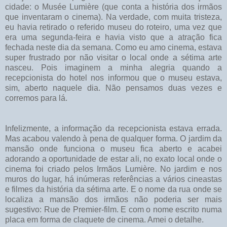
cidade: o Musée Lumière (que conta a história dos irmãos
que inventaram o cinema). Na verdade, com muita tristeza,
eu havia retirado o referido museu do roteiro, uma vez que
era uma segunda-feira e havia visto que a atração fica
fechada neste dia da semana. Como eu amo cinema, estava
super frustrado por não visitar o local onde a sétima arte
nasceu. Pois imaginem a minha alegria quando a
recepcionista do hotel nos informou que o museu estava,
sim, aberto naquele dia. Não pensamos duas vezes e
corremos para lá.
Infelizmente, a informação da recepcionista estava errada.
Mas acabou valendo à pena de qualquer forma. O jardim da
mansão onde funciona o museu fica aberto e acabei
adorando a oportunidade de estar ali, no exato local onde o
cinema foi criado pelos Irmãos Lumière. No jardim e nos
muros do lugar, há inúmeras referências a vários cineastas
e filmes da história da sétima arte. E o nome da rua onde se
localiza a mansão dos irmãos não poderia ser mais
sugestivo: Rue de Premier-film. E com o nome escrito numa
placa em forma de claquete de cinema. Amei o detalhe.