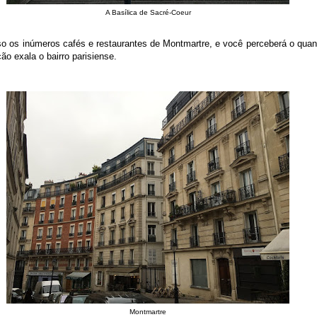
A Basílica de Sacré-Coeur
so os inúmeros cafés e restaurantes de Montmartre, e você perceberá o quan
ão exala o bairro parisiense.
Montmartre