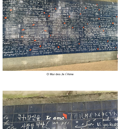
O Mur des Je t´Aime