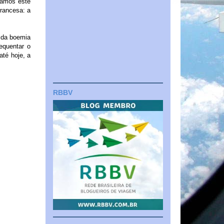
tamos este
rancesa: a
 da boemia
equentar o
até hoje, a
RBBV