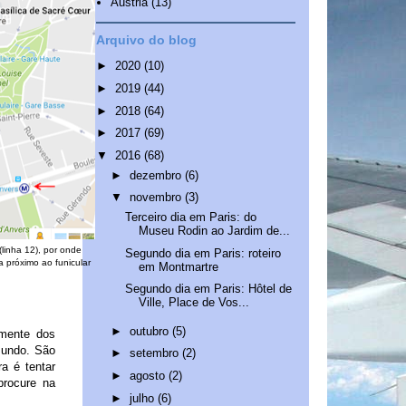
Áustria
(13)
Arquivo do blog
►
2020
(10)
►
2019
(44)
►
2018
(64)
►
2017
(69)
▼
2016
(68)
►
dezembro
(6)
▼
novembro
(3)
Terceiro dia em Paris: do
Museu Rodin ao Jardim de...
linha 12), por onde
Segundo dia em Paris: roteiro
a próximo ao funicular
em Montmartre
Segundo dia em Paris: Hôtel de
Ville, Place de Vos...
►
outubro
(5)
lmente dos
mundo. São
►
setembro
(2)
a é tentar
►
agosto
(2)
procure na
►
julho
(6)