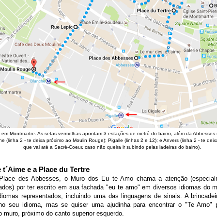
o em Montmartre. As setas vermelhas apontam 3 estações de metrô do bairro, além da Abbesses (
 (linha 2 - te deixa próximo ao Moulin Rouge); Pigalle (linhas 2 e 12); e Anvers (linha 2 - te deix
que vai até a Sacré-Coeur, caso não queira ir subindo pelas ladeiras do bairro).
 t´Aime e a Place du Tertre
 Place des Abbesses, o Muro dos Eu te Amo chama a atenção (especia
ados) por ter escrito em sua fachada "eu te amo" em diversos idiomas do 
diomas representados, incluindo uma das linguagens de sinais. A brincadeir
 no seu idioma, mas se quiser uma ajudinha para encontrar o "Te Amo" 
do muro, próximo do canto superior esquerdo.