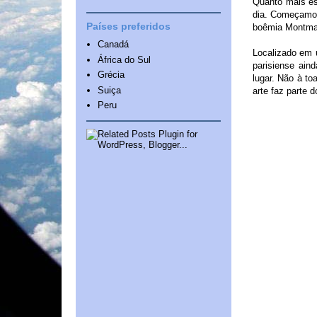
Quanto mais es
dia. Começamos
Países preferidos
boêmia Montma
Canadá
Localizado em 
África do Sul
parisiense ain
Grécia
lugar. Não à to
Suiça
arte faz parte 
Peru