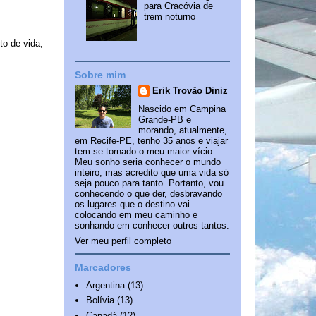
para Cracóvia de
trem noturno
to de vida,
Sobre mim
Erik Trovão Diniz
Nascido em Campina
Grande-PB e
morando, atualmente,
em Recife-PE, tenho 35 anos e viajar
tem se tornado o meu maior vício.
Meu sonho seria conhecer o mundo
inteiro, mas acredito que uma vida só
seja pouco para tanto. Portanto, vou
conhecendo o que der, desbravando
os lugares que o destino vai
colocando em meu caminho e
sonhando em conhecer outros tantos.
Ver meu perfil completo
Marcadores
Argentina
(13)
Bolívia
(13)
Canadá
(12)