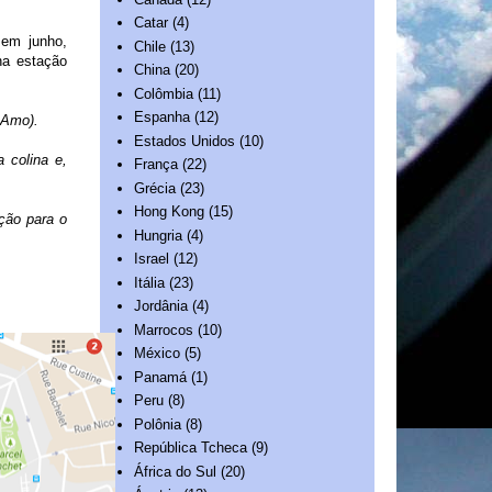
Catar
(4)
 em junho,
Chile
(13)
na estação
China
(20)
Colômbia
(11)
Espanha
(12)
 Amo).
Estados Unidos
(10)
 colina e,
França
(22)
Grécia
(23)
Hong Kong
(15)
ção para o
Hungria
(4)
Israel
(12)
Itália
(23)
Jordânia
(4)
Marrocos
(10)
México
(5)
Panamá
(1)
Peru
(8)
Polônia
(8)
República Tcheca
(9)
África do Sul
(20)