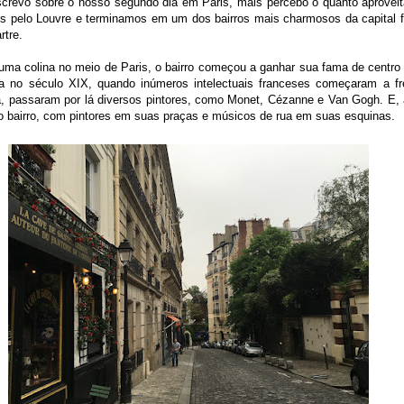
crevo sobre o nosso segundo dia em Paris, mais percebo o quanto aprovei
 pelo Louvre e terminamos em um dos bairros mais charmosos da capital f
rtre.
uma colina no meio de Paris, o bairro começou a ganhar sua fama de centro
da no século XIX, quando inúmeros intelectuais franceses começaram a fr
a, passaram por lá diversos pintores, como Monet, Cézanne e Van Gogh. E, 
do bairro, com pintores em suas praças e músicos de rua em suas esquinas.