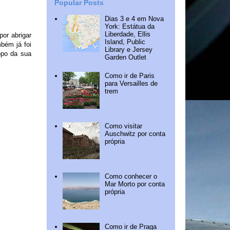
Popular Posts
Dias 3 e 4 em Nova
York: Estátua da
Liberdade, Ellis
or abrigar
Island, Public
bém já foi
Library e Jersey
opo da sua
Garden Outlet
Como ir de Paris
para Versailles de
trem
Como visitar
Auschwitz por conta
própria
Como conhecer o
Mar Morto por conta
própria
Como ir de Praga